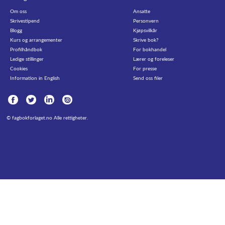
Om oss
Ansatte
Skrivestipend
Personvern
Blogg
Kjøpsvilkår
Kurs og arrangementer
Skrive bok?
Profilhåndbok
For bokhandel
Ledige stillinger
Lærer og foreleser
Cookies
For presse
Information in English
Send oss filer
©
fagbokforlaget.no
Alle rettigheter.