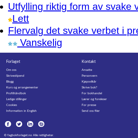
Utfylling
riktig form av svake 
Lett
Flervalg
det svake verbet i p
Vanskelig
Forlaget
Kontakt
Om oss
Ansatte
Skrivestipend
Personvern
Blogg
Kjøpsvilkår
Kurs og arrangementer
Skrive bok?
Profilhåndbok
For bokhandel
Ledige stillinger
Lærer og foreleser
Cookies
For presse
Information in English
Send oss filer
©
fagbokforlaget.no
Alle rettigheter.