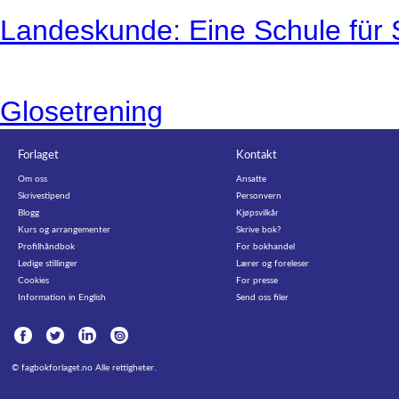
Landeskunde: Eine Schule für 
Glosetrening
Forlaget
Kontakt
Om oss
Ansatte
Skrivestipend
Personvern
Blogg
Kjøpsvilkår
Kurs og arrangementer
Skrive bok?
Profilhåndbok
For bokhandel
Ledige stillinger
Lærer og foreleser
Cookies
For presse
Information in English
Send oss filer
©
fagbokforlaget.no
Alle rettigheter.